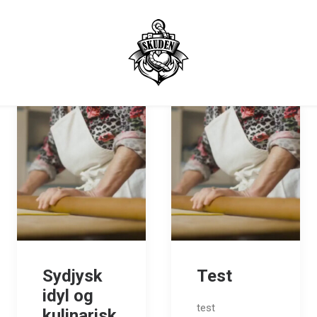
Sydjysk
Test
idyl og
test
kulinarisk