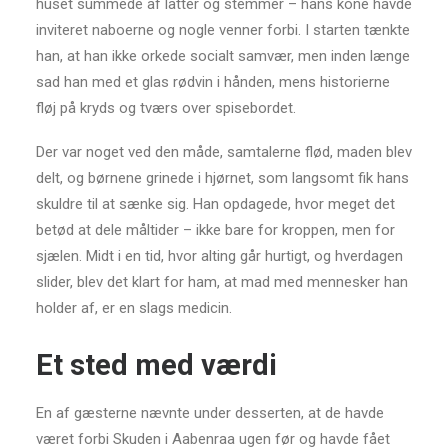
huset summede af latter og stemmer – hans kone havde
inviteret naboerne og nogle venner forbi. I starten tænkte
han, at han ikke orkede socialt samvær, men inden længe
sad han med et glas rødvin i hånden, mens historierne
fløj på kryds og tværs over spisebordet.
Der var noget ved den måde, samtalerne flød, maden blev
delt, og børnene grinede i hjørnet, som langsomt fik hans
skuldre til at sænke sig. Han opdagede, hvor meget det
betød at dele måltider – ikke bare for kroppen, men for
sjælen. Midt i en tid, hvor alting går hurtigt, og hverdagen
slider, blev det klart for ham, at mad med mennesker han
holder af, er en slags medicin.
Et sted med værdi
En af gæsterne nævnte under desserten, at de havde
været forbi Skuden i Aabenraa ugen før og havde fået