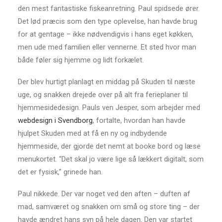
den mest fantastiske fiskeanretning. Paul spidsede ører.
Det lød præcis som den type oplevelse, han havde brug
for at gentage – ikke nødvendigvis i hans eget køkken,
men ude med familien eller vennerne. Et sted hvor man
både føler sig hjemme og lidt forkælet.
Der blev hurtigt planlagt en middag på Skuden til næste
uge, og snakken drejede over på alt fra ferieplaner til
hjemmesidedesign. Pauls ven Jesper, som arbejder med
webdesign i Svendborg
, fortalte, hvordan han havde
hjulpet Skuden med at få en ny og indbydende
hjemmeside, der gjorde det nemt at booke bord og læse
menukortet. “Det skal jo være lige så lækkert digitalt, som
det er fysisk,” grinede han.
Paul nikkede. Der var noget ved den aften – duften af
mad, samværet og snakken om små og store ting – der
havde ændret hans syn på hele dagen. Den var startet