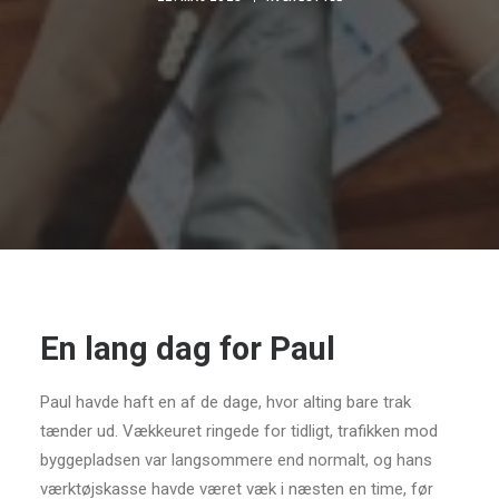
En lang dag for Paul
Paul havde haft en af de dage, hvor alting bare trak
tænder ud. Vækkeuret ringede for tidligt, trafikken mod
byggepladsen var langsommere end normalt, og hans
værktøjskasse havde været væk i næsten en time, før