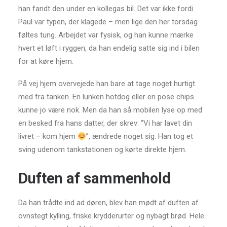
han fandt den under en kollegas bil. Det var ikke fordi
Paul var typen, der klagede – men lige den her torsdag
føltes tung. Arbejdet var fysisk, og han kunne mærke
hvert et løft i ryggen, da han endelig satte sig ind i bilen
for at køre hjem.
På vej hjem overvejede han bare at tage noget hurtigt
med fra tanken. En lunken hotdog eller en pose chips
kunne jo være nok. Men da han så mobilen lyse op med
en besked fra hans datter, der skrev: “Vi har lavet din
livret – kom hjem
”, ændrede noget sig. Han tog et
sving udenom tankstationen og kørte direkte hjem.
Duften af sammenhold
Da han trådte ind ad døren, blev han mødt af duften af
ovnstegt kylling, friske krydderurter og nybagt brød. Hele